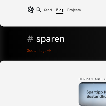
Start
Blog
Projects
#
sparen
See all tags
GERMAN
ABO
A